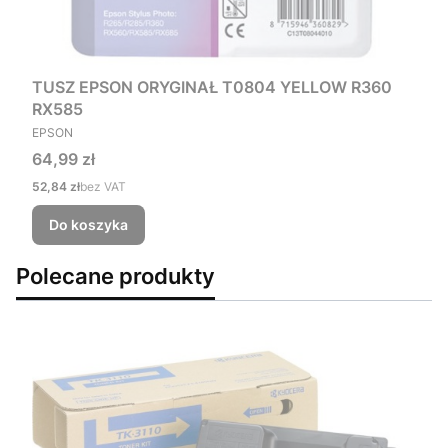
TUSZ EPSON ORYGINAŁ T0804 YELLOW R360
RX585
PRODUCENT
EPSON
Cena
64,99 zł
Cena
52,84 zł
bez VAT
Do koszyka
Polecane produkty