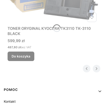
TONER ORYGINAŁ KYOCERA TK3110 TK-3110
BLACK
Cena
599,99 zł
Cena
487,80 zł
bez VAT
Do koszyka
Linki w stopce
POMOC
Kontakt