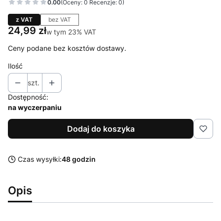
0.00
(Oceny: 0 Recenzje: 0)
z VAT
bez VAT
Cena
24,99 zł
w tym 23% VAT
w tym
23%
VAT
Ceny podane bez kosztów dostawy.
Ilość
szt.
Dostępność:
na wyczerpaniu
Dodaj do koszyka
Czas wysyłki:
48 godzin
Opis