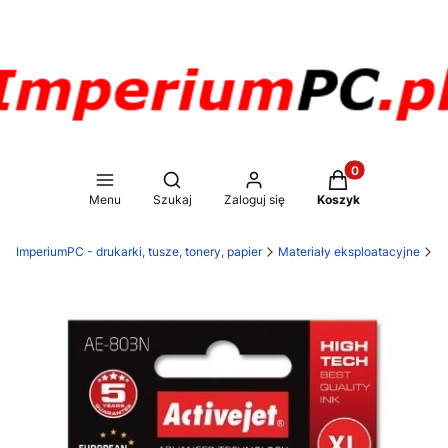
Produkty w koszy
Otwórz wyszukiwarkę
Menu
Szukaj
Zaloguj się
Koszyk
ImperiumPC - drukarki, tusze, tonery, papier
Materiały eksploatacyjne
T