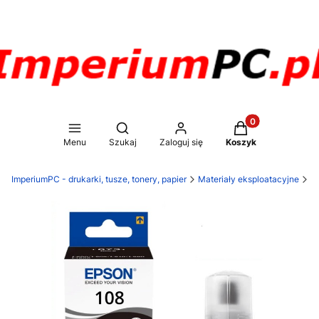
Produkty w koszy
Otwórz wyszukiwarkę
Menu
Szukaj
Zaloguj się
Koszyk
ImperiumPC - drukarki, tusze, tonery, papier
Materiały eksploatacyjne
T