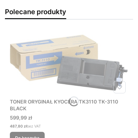
Polecane produkty
TONER ORYGINAŁ KYOCERA TK3110 TK-3110
BLACK
Cena
599,99 zł
Cena
487,80 zł
bez VAT
Do koszyka