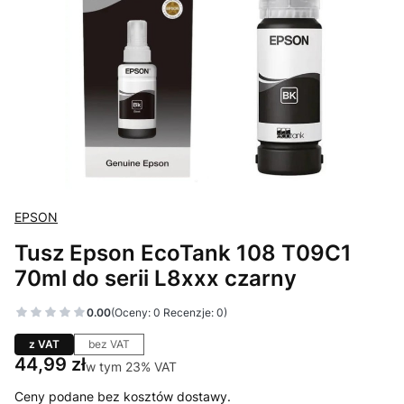
EPSON
Tusz Epson EcoTank 108 T09C1
70ml do serii L8xxx czarny
0.00
(Oceny: 0 Recenzje: 0)
z VAT
bez VAT
Cena
44,99 zł
w tym 23% VAT
w tym
23%
VAT
Ceny podane bez kosztów dostawy.