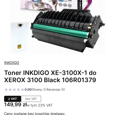
INKDIGO
Toner INKDIGO XE-3100X-1 do
XEROX 3100 Black 106R01379
0.00
(Oceny: 0 Recenzje: 0)
z VAT
bez VAT
Cena
149,99 zł
w tym 23% VAT
w tym
23%
VAT
Ceny podane bez kosztów dostawy.