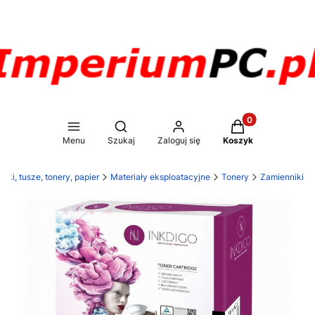
Produkty w koszy
Otwórz wyszukiwarkę
Menu
Szukaj
Zaloguj się
Koszyk
rki, tusze, tonery, papier
Materiały eksploatacyjne
Tonery
Zamienniki