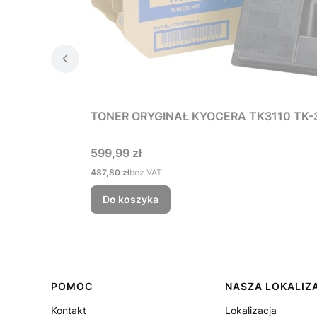
TONER ORYGINAŁ KYOCERA TK3110 TK-
Cena
599,99 zł
Cena
487,80 zł
bez VAT
Do koszyka
Linki w stopce
POMOC
NASZA LOKALIZ
Kontakt
Lokalizacja