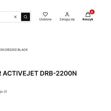
Produkty w kos
Wyczyść
Szukaj
Ulubione
Zaloguj się
Koszyk
00N DR2200 BLACK
 ACTIVEJET DRB-2200N
e: 0)