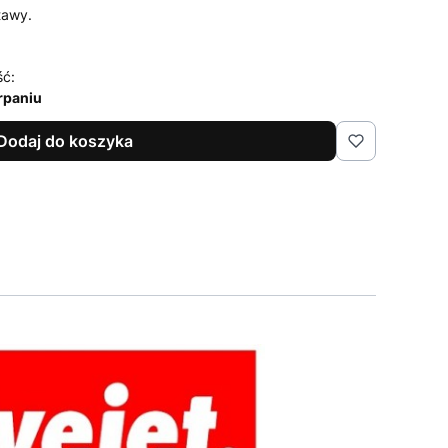
tawy.
ść:
rpaniu
Dodaj do koszyka