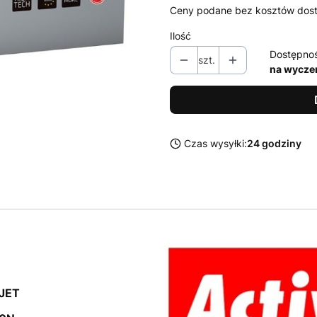
Ceny podane bez kosztów dos
Ilość
Dostępno
szt.
na wycze
Czas wysyłki:
24 godziny
JET