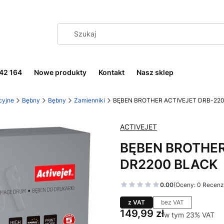
242 164
Nowe produkty
Kontakt
Nasz sklep
cyjne
Bębny
Bębny
Zamienniki
BĘBEN BROTHER ACTIVEJET DRB-22
ACTIVEJET
BĘBEN BROTHER
DR2200 BLACK
0.00
(Oceny: 0 Recenzj
z VAT
bez VAT
Cena
149,99 zł
w tym 23% VAT
w tym
23%
VAT