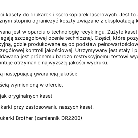
ci kasety do drukarek i kserokopiarek laserowych. Jest to
ym stopniu ograniczyć koszty związane z eksploatacją k
na jest w oparciu o technologię recyklingu. Zużyte kasety
legają szczegółowej ocenie technicznej. Części, które pozy
ukcyjną, gdzie produkowane są od podstaw pełnowartościo
czegółowej kontroli jakościowej. Utrzymywany jest stały i 
awana jest próbnemu bardzo restrykcyjnemu testowi wyd
ntuje otrzymanie najwyższej jakości wydruku.
ą następującą gwarancją jakości:
ością wymienioną w ofercie,
jak oryginalnych kaset,
karki przy zastosowaniu naszych kaset.
ukarki Brother (zamiennik DR2200)