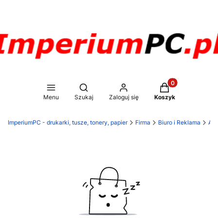
Produkty w koszy
Otwórz wyszukiwarkę
Menu
Szukaj
Zaloguj się
Koszyk
ImperiumPC - drukarki, tusze, tonery, papier
Firma
Biuro i Reklama
Art