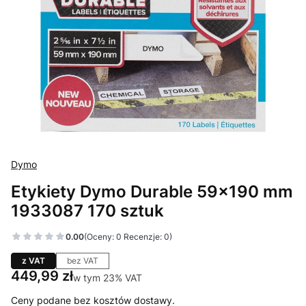
Dymo
Etykiety Dymo Durable 59x190 mm
1933087 170 sztuk
0.00
(Oceny: 0 Recenzje: 0)
z VAT
bez VAT
Cena
449,99 zł
w tym 23% VAT
w tym
23%
VAT
Ceny podane bez kosztów dostawy.