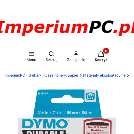
Produkty w koszy
Otwórz wyszukiwarkę
Menu
Szukaj
Zaloguj się
Koszyk
ImperiumPC - drukarki, tusze, tonery, papier
Materiały eksploatacyjne
Pa