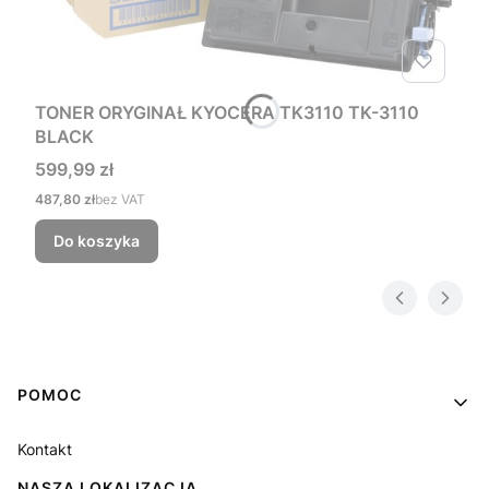
TONER ORYGINAŁ KYOCERA TK3110 TK-3110
BLACK
Cena
599,99 zł
Cena
487,80 zł
bez VAT
Do koszyka
Linki w stopce
POMOC
Kontakt
NASZA LOKALIZACJA