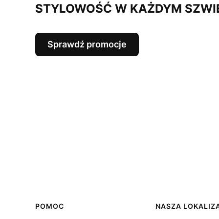
STYLOWOŚĆ W KAŻDYM SZWI
Sprawdź promocje
Linki w stopce
POMOC
NASZA LOKALIZ