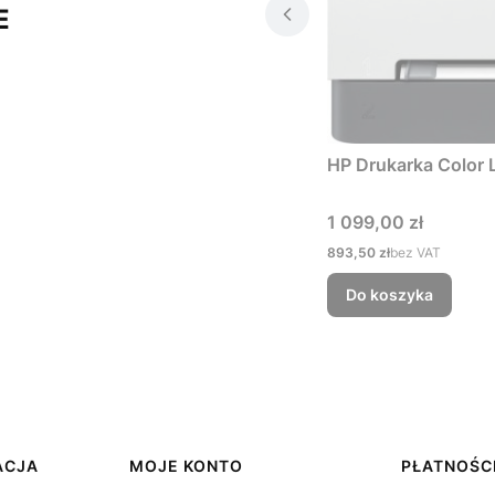
E
HP Druka
Cena
1 099,00 zł
Cena
893,50 zł
bez VAT
Do koszyka
ACJA
MOJE KONTO
PŁATNOŚCI