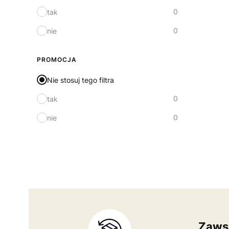
0
tak
0
nie
PROMOCJA
Nie stosuj tego filtra
0
tak
0
nie
Zaws