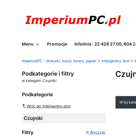
Menu
Promocje
Infolinia : 22 428 27 00, 604 
ImperiumPC - drukarki, tusze, tonery, papier
Inteligentny dom
Czujn
Podkategorie i filtry
w kategorii: Czujniki
Podkategorie
Lista
W tej kat
Wróć do: Inteligentny dom
Czujniki
Filtry
Wyczyść