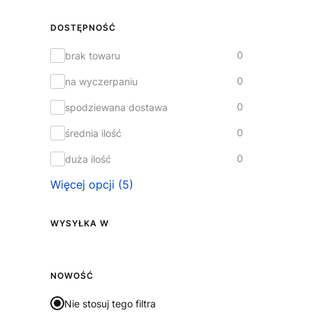
DOSTĘPNOŚĆ
Dostępność
0
brak towaru
0
na wyczerpaniu
0
spodziewana dostawa
0
średnia ilość
0
duża ilość
Więcej opcji (5)
WYSYŁKA W
Wysyłka w
NOWOŚĆ
Nie stosuj tego filtra