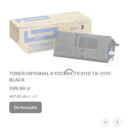
TONER ORYGINAŁ KYOCERA TK3110 TK-3110
BLACK
Cena
599,99 zł
Cena
487,80 zł
bez VAT
Do koszyka