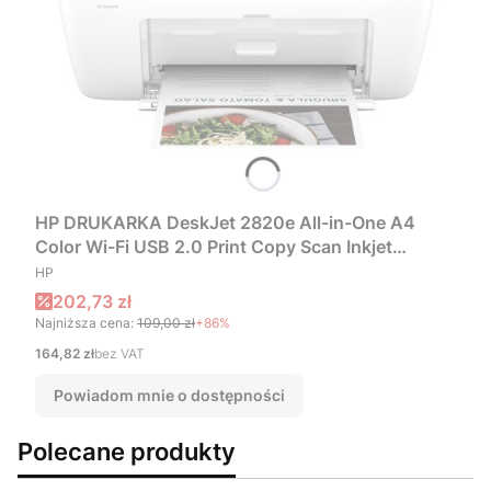
HP DRUKARKA DeskJet 2820e All-in-One A4
Color Wi-Fi USB 2.0 Print Copy Scan Inkjet
PRODUCENT
5.5/7.5ppm Instant Ink Ready
HP
Cena promocyjna
202,73 zł
Najniższa cena:
109,00 zł
+86%
Cena
164,82 zł
bez VAT
Powiadom mnie o dostępności
Polecane produkty