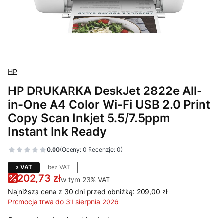
HP
HP DRUKARKA DeskJet 2822e All-
in-One A4 Color Wi-Fi USB 2.0 Print
Copy Scan Inkjet 5.5/7.5ppm
Instant Ink Ready
0.00
(Oceny: 0 Recenzje: 0)
z VAT
bez VAT
202,73 zł
w tym 23% VAT
w tym
23%
VAT
Najniższa cena z 30 dni przed obniżką:
209,00 zł
Promocja trwa do 31 sierpnia 2026