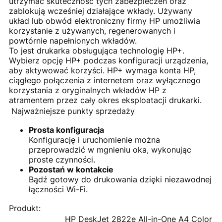
utrzymać skuteczność tych zabezpieczeń oraz
zablokują wcześniej działające wkłady. Używany
układ lub obwód elektroniczny firmy HP umożliwia
korzystanie z używanych, regenerowanych i
powtórnie napełnionych wkładów.
To jest drukarka obsługująca technologię HP+.
Wybierz opcję HP+ podczas konfiguracji urządzenia,
aby aktywować korzyści. HP+ wymaga konta HP,
ciągłego połączenia z internetem oraz wyłącznego
korzystania z oryginalnych wkładów HP z
atramentem przez cały okres eksploatacji drukarki.
Najważniejsze punkty sprzedaży
Prosta konfiguracja
Konfigurację i uruchomienie można
przeprowadzić w mgnieniu oka, wykonując
proste czynności.
Pozostań w kontakcie
Bądź gotowy do drukowania dzięki niezawodnej
łączności Wi-Fi.
Produkt:
HP DeskJet 2822e All-in-One A4 Color