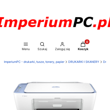
Produkty w koszy
Otwórz wyszukiwarkę
Menu
Szukaj
Zaloguj się
Koszyk
ImperiumPC - drukarki, tusze, tonery, papier
DRUKARKI I SKANERY
Druk