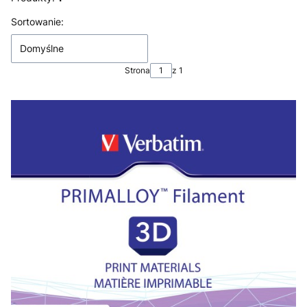
Lista produktów
Sortowanie:
Domyślne
Strona
z 1