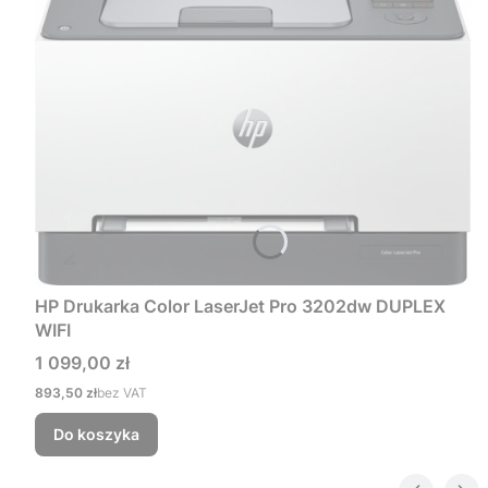
HP Drukarka Color LaserJet Pro 3202dw DUPLEX
WIFI
Cena
1 099,00 zł
Cena
893,50 zł
bez VAT
Do koszyka