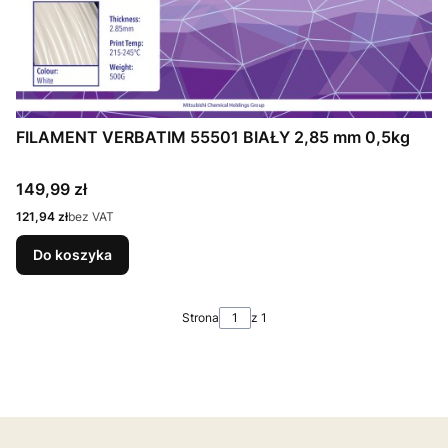
FILAMENT VERBATIM 55501 BIAŁY 2,85 mm 0,5kg
Cena
149,99 zł
Cena
121,94 zł
bez VAT
Do koszyka
Strona
z 1