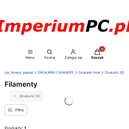
Produkty w koszy
Otwórz wyszukiwarkę
Menu
Szukaj
Zaloguj się
Koszyk
tusze, tonery, papier
DRUKARKI I SKANERY
Drukarki Inne
Drukarki 3D
Filamenty
Drukarki 3D
Filtry
Produkty:
1