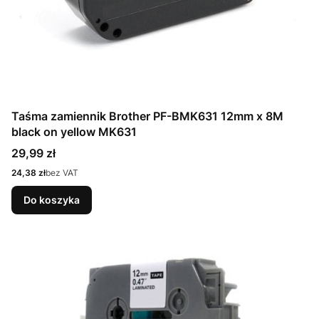
Taśma zamiennik Brother PF-BMK631 12mm x 8M
black on yellow MK631
Cena
29,99 zł
Cena
24,38 zł
bez VAT
Do koszyka