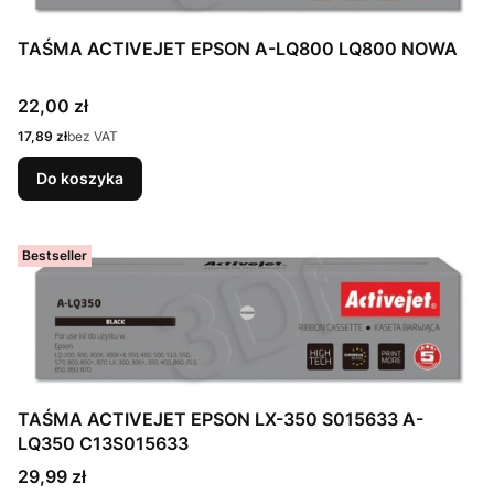
TAŚMA ACTIVEJET EPSON A-LQ800 LQ800 NOWA
Cena
22,00 zł
Cena
17,89 zł
bez VAT
Do koszyka
Bestseller
TAŚMA ACTIVEJET EPSON LX-350 S015633 A-
LQ350 C13S015633
Cena
29,99 zł