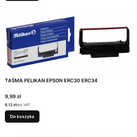
TAŚMA PELIKAN EPSON ERC30 ERC34
Cena
9,99 zł
Cena
8,12 zł
bez VAT
Do koszyka