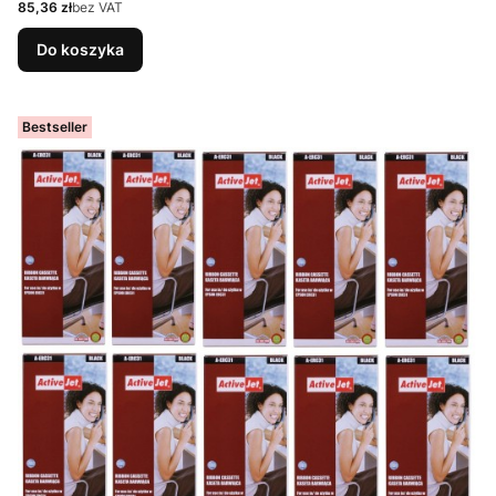
Cena
85,36 zł
bez VAT
Do koszyka
Bestseller