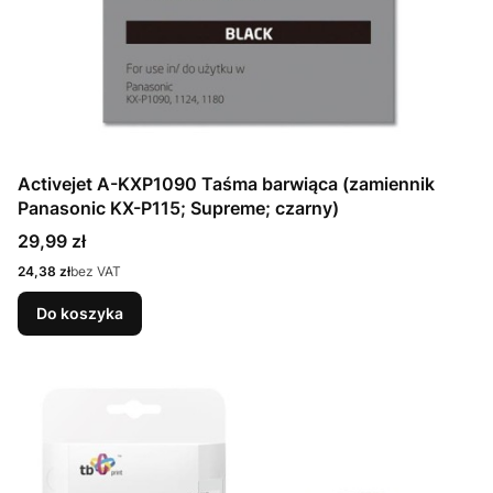
Activejet A-KXP1090 Taśma barwiąca (zamiennik
Panasonic KX-P115; Supreme; czarny)
Cena
29,99 zł
Cena
24,38 zł
bez VAT
Do koszyka