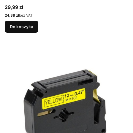
Cena
29,99 zł
Cena
24,38 zł
bez VAT
Do koszyka