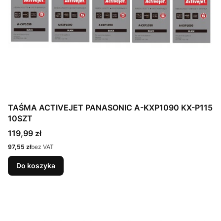
TAŚMA ACTIVEJET PANASONIC A-KXP1090 KX-P115
10SZT
Cena
119,99 zł
Cena
97,55 zł
bez VAT
Do koszyka