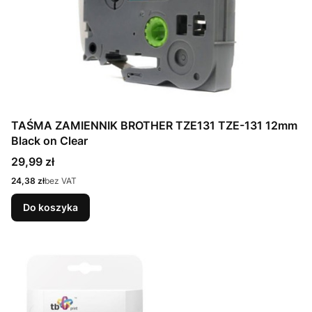
TAŚMA ZAMIENNIK BROTHER TZE131 TZE-131 12mm
Black on Clear
Cena
29,99 zł
Cena
24,38 zł
bez VAT
Do koszyka