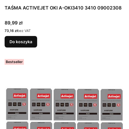
TAŚMA ACTIVEJET OKI A-OKI3410 3410 09002308
Cena
89,99 zł
Cena
73,16 zł
bez VAT
Do koszyka
Bestseller