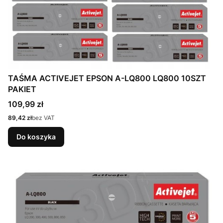
TAŚMA ACTIVEJET EPSON A-LQ800 LQ800 10SZT
PAKIET
Cena
109,99 zł
Cena
89,42 zł
bez VAT
Do koszyka