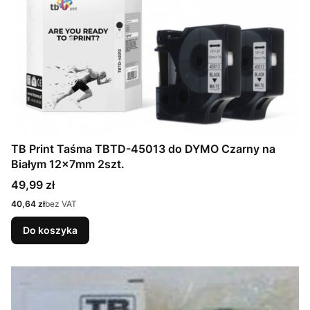
TB Print Taśma TBTD-45013 do DYMO Czarny na
Białym 12x7mm 2szt.
Cena
49,99 zł
Cena
40,64 zł
bez VAT
Do koszyka