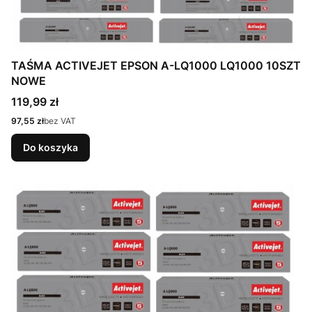
TAŚMA ACTIVEJET EPSON A-LQ1000 LQ1000 10SZT
NOWE
Cena
119,99 zł
Cena
97,55 zł
bez VAT
Do koszyka