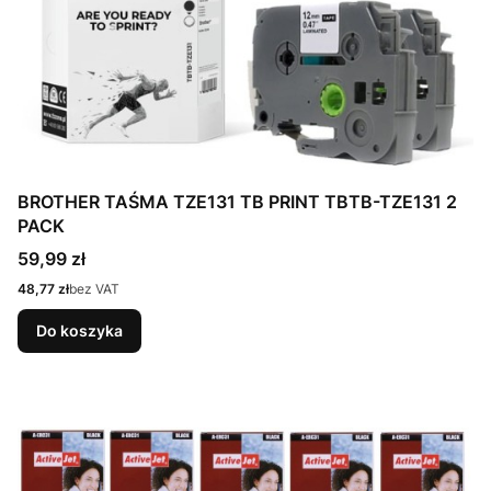
BROTHER TAŚMA TZE131 TB PRINT TBTB-TZE131 2
PACK
Cena
59,99 zł
Cena
48,77 zł
bez VAT
Do koszyka