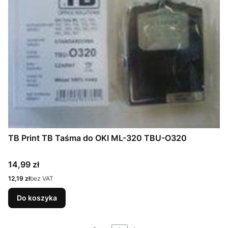
TB Print TB Taśma do OKI ML-320 TBU-O320
Cena
14,99 zł
Cena
12,19 zł
bez VAT
Do koszyka