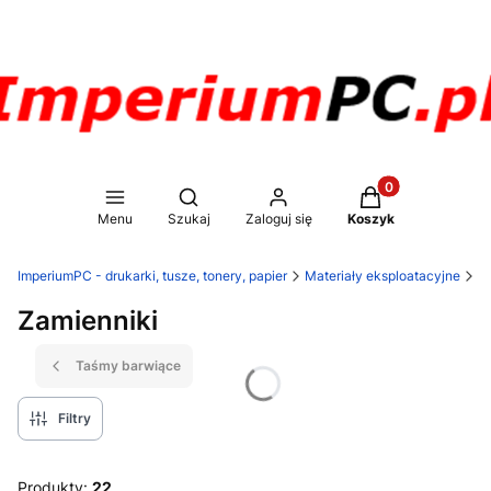
Produkty w koszy
Otwórz wyszukiwarkę
Menu
Szukaj
Zaloguj się
Koszyk
ImperiumPC - drukarki, tusze, tonery, papier
Materiały eksploatacyjne
Ta
Zamienniki
Taśmy barwiące
Filtry
Produkty:
22