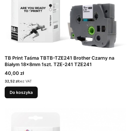
TB Print Taśma TBTB-TZE241 Brother Czarny na
Białym 18x8mm 1szt. TZE-241 TZE241
Cena
40,00 zł
Cena
32,52 zł
bez VAT
Do koszyka