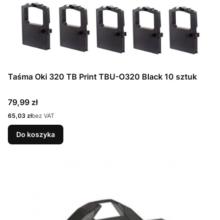
Taśma Oki 320 TB Print TBU-O320 Black 10 sztuk
Cena
79,99 zł
Cena
65,03 zł
bez VAT
Do koszyka