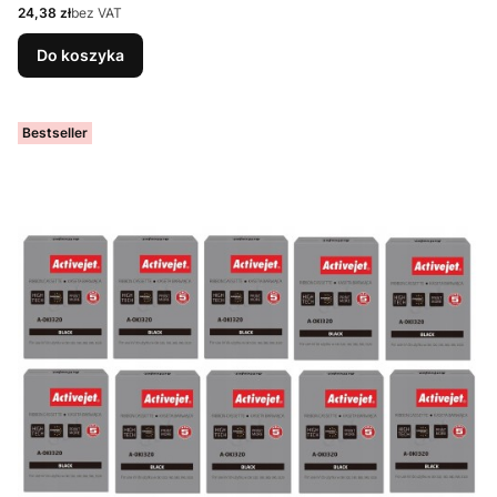
Cena
24,38 zł
bez VAT
Do koszyka
Bestseller