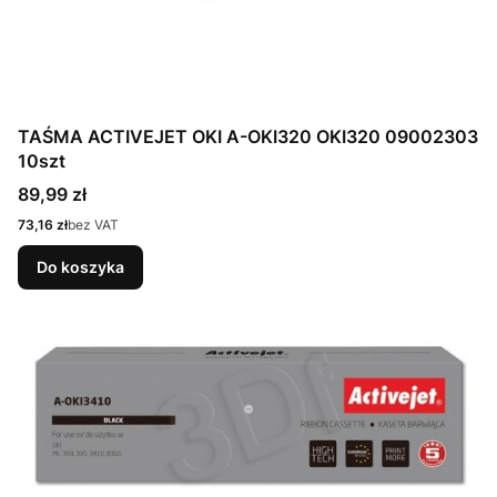
TAŚMA ACTIVEJET OKI A-OKI320 OKI320 09002303
10szt
Cena
89,99 zł
Cena
73,16 zł
bez VAT
Do koszyka