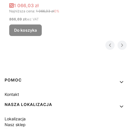
Cena promocyjna
1 066,03 zł
Najniższa cena:
1 066,03 zł
0%
Cena
866,69 zł
bez VAT
Do koszyka
Linki w stopce
POMOC
Kontakt
NASZA LOKALIZACJA
Lokalizacja
Nasz sklep