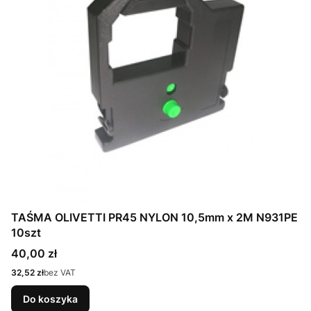
TAŚMA OLIVETTI PR45 NYLON 10,5mm x 2M N931PE
10szt
Cena
40,00 zł
Cena
32,52 zł
bez VAT
Do koszyka