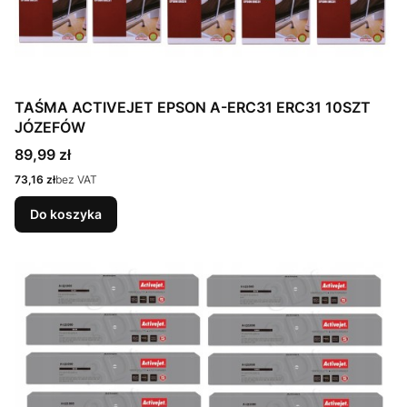
TAŚMA ACTIVEJET EPSON A-ERC31 ERC31 10SZT
JÓZEFÓW
Cena
89,99 zł
Cena
73,16 zł
bez VAT
Do koszyka