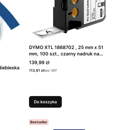
DYMO XTL 1868702 , 25 mm x 51
mm, 100 szt., czarny nadruk na
białym tle
Cena
139,99 zł
iebieska
Cena
113,81 zł
bez VAT
Do koszyka
Bestseller