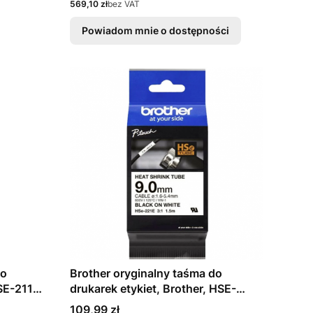
Cena
569,10 zł
bez VAT
Powiadom mnie o dostępności
do
Brother oryginalny taśma do
HSE-211E
drukarek etykiet, Brother, HSE-
 1.5m,
221E, czarny druk/biały podkład,
Cena
109,99 zł