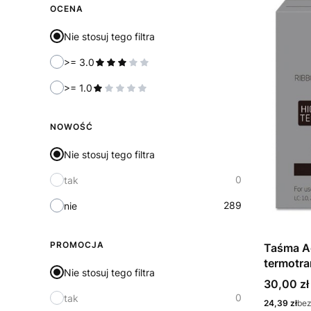
OCENA
Nie stosuj tego filtra
>= 3.0
>= 1.0
NOWOŚĆ
Nie stosuj tego filtra
0
tak
289
nie
PROMOCJA
Taśma Ac
termotra
Nie stosuj tego filtra
zastępuj
Cena
30,00 zł
0
tak
Cena
24,39 zł
bez