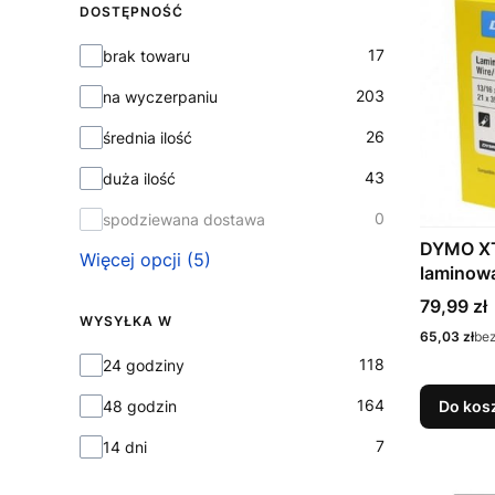
DOSTĘPNOŚĆ
Dostępność
17
brak towaru
203
na wyczerpaniu
26
średnia ilość
43
duża ilość
0
spodziewana dostawa
DYMO XT
Więcej opcji (5)
laminow
czarny / 
Cena
79,99 zł
WYSYŁKA W
Cena
65,03 zł
be
Wysyłka w
118
24 godziny
164
48 godzin
Do kos
7
14 dni