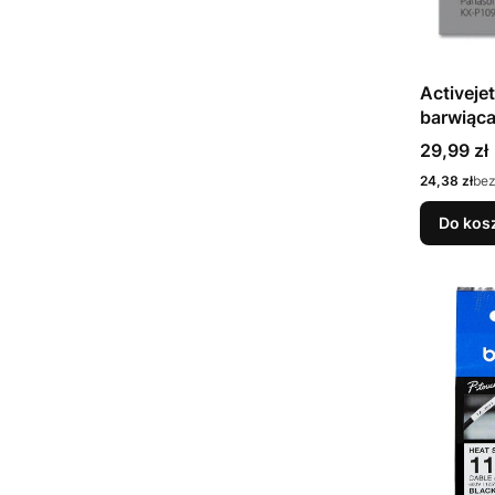
Activej
barwiąca
P115; Su
Cena
29,99 zł
Cena
24,38 zł
bez
Do kos