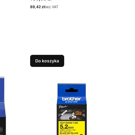
1.5m, 9.0mm
Cena
89,42 zł
bez VAT
Do koszyka