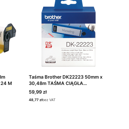
Taśma Brother DK22223 50mm x
5.24 M
30,48m TAŚMA CIĄGŁA
PAPIEROWA
Cena
59,99 zł
Cena
48,77 zł
bez VAT