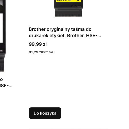
Brother oryginalny taśma do
drukarek etykiet, Brother, HSE-
611E, czarny druk/żółty podkład,
Cena
99,99 zł
1.5m, 5.2mm
Cena
81,29 zł
bez VAT
do
HSE-
dkład,
Do koszyka