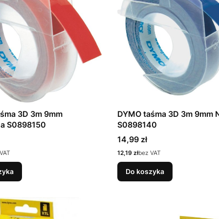
aśma 3D 3m 9mm
DYMO taśma 3D 3m 9mm N
a S0898150
S0898140
Cena
14,99 zł
Cena
 VAT
12,19 zł
bez VAT
zyka
Do koszyka