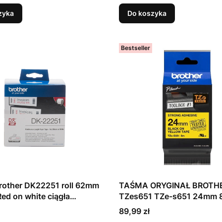
zyka
Do koszyka
Bestseller
rother DK22251 roll 62mm
TAŚMA ORYGINAŁ BROTH
Red on white ciągła
TZes651 TZe-s651 24mm
wa
Strong Black Yellow
Cena
89,99 zł