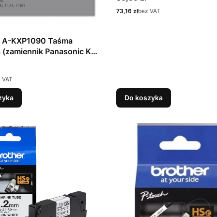
5.2mm
Cena
73,16 zł
bez VAT
et A-KXP1090 Taśma
 (zamiennik Panasonic KX-
preme; czarny)
 VAT
zyka
Do koszyka