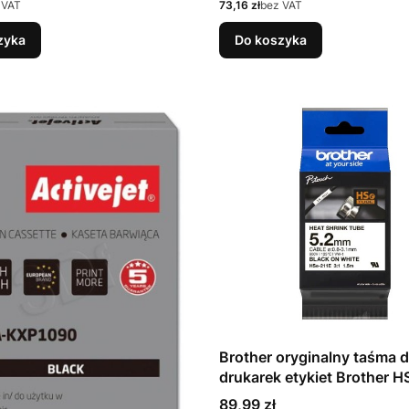
Cena
 VAT
73,16 zł
bez VAT
zyka
Do koszyka
Brother oryginalny taśma 
drukarek etykiet Brother 
czarny druk/biały podkład,
Cena
89,99 zł