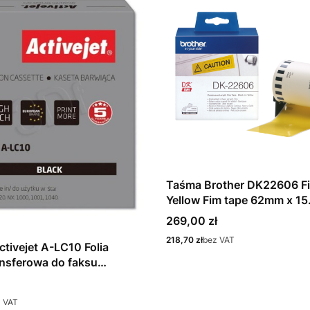
Taśma Brother DK22606 Film
Yellow Fim tape 62mm x 1
Cena
269,00 zł
Cena
218,70 zł
bez VAT
tivejet A-LC10 Folia
nsferowa do faksu
e StarLC10
 VAT