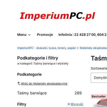
Menu
Promocje
Infolinia : 22 428 27 00, 604 
ImperiumPC - drukarki, tusze, tonery, papier
Materiały eksploata
Taśmy
Podkategorie i filtry
w kategorii: Taśmy barwiące i etykiety
Lista
Sortowani
Podkategorie
Domyśl
Wróć do: Materiały eksploatacyjne
Taśmy barwiące
289
Bestseller
Filtry
Wyczyść