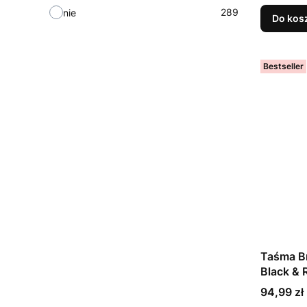
289
nie
Do kos
Bestseller
Taśma B
Black & 
papiero
Cena
94,99 zł