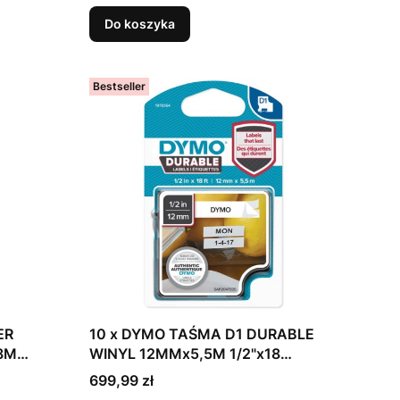
Do koszyka
Bestseller
ER
10 x DYMO TAŚMA D1 DURABLE
 8M
WINYL 12MMx5,5M 1/2"x18
CZARNY/BIAŁY BLK/WHT (1)
Cena
699,99 zł