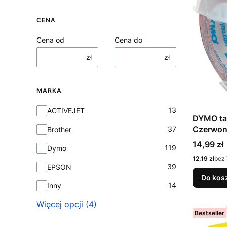
CENA
Cena od
Cena do
zł
zł
MARKA
Marka
13
ACTIVEJET
DYMO t
Czerwon
37
Brother
Cena
14,99 zł
119
Dymo
Cena
12,19 zł
bez
39
EPSON
Do kos
14
Inny
Więcej opcji (4)
Bestseller