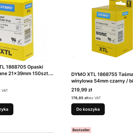
L 1868705 Opaski
ane 21x39mm 150szt.
DYMO XTL 1868755 Taśm
biały
winylowa 54mm czarny / b
Cena
219,99 zł
z VAT
Cena
178,85 zł
bez VAT
zyka
Do koszyka
Bestseller