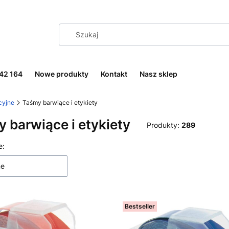
242 164
Nowe produkty
Kontakt
Nasz sklep
cyjne
Taśmy barwiące i etykiety
 barwiące i etykiety
Produkty:
289
 produktów
e:
ne
Bestseller