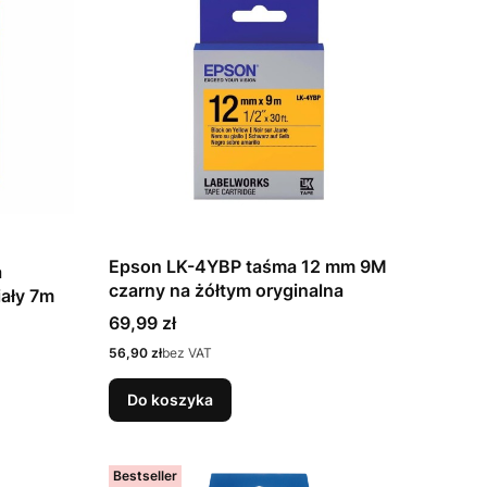
Epson LK-4YBP taśma 12 mm 9M
a
czarny na żółtym oryginalna
iały 7m
Cena
69,99 zł
Cena
56,90 zł
bez VAT
Do koszyka
Bestseller