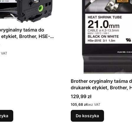
oryginalny taśma do
 etykiet, Brother, HSE-
arny druk/biały podkład,
1.2mm
 VAT
Brother oryginalny taśma 
drukarek etykiet, Brother, 
251E, czarny druk/biały po
Cena
129,99 zł
1.5m, 21mm
Cena
105,68 zł
bez VAT
zyka
Do koszyka