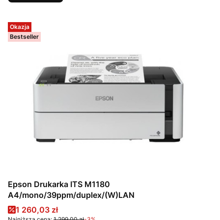
Okazja
Bestseller
Epson Drukarka ITS M1180
A4/mono/39ppm/duplex/(W)LAN
Cena promocyjna
1 260,03 zł
Najniższa cena:
1 299,00 zł
-3%