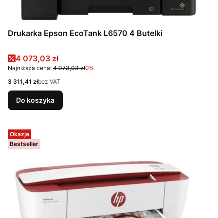
Drukarka Epson EcoTank L6570 4 Butelki
Cena promocyjna
4 073,03 zł
Najniższa cena:
4 073,03 zł
0%
Cena
3 311,41 zł
bez VAT
Do koszyka
Okazja
Bestseller