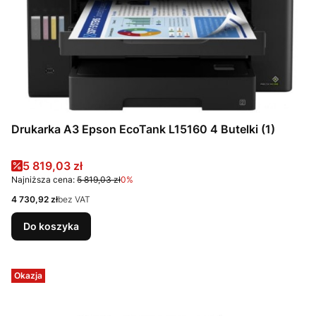
Drukarka A3 Epson EcoTank L15160 4 Butelki (1)
Cena promocyjna
5 819,03 zł
Najniższa cena:
5 819,03 zł
0%
Cena
4 730,92 zł
bez VAT
Do koszyka
Okazja