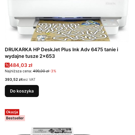
DRUKARKA HP DeskJet Plus Ink Adv 6475 tanie i
wydajne tusze 2x653
Cena promocyjna
484,03 zł
Najniższa cena:
499,00 zł
-3%
Cena
393,52 zł
bez VAT
Do koszyka
Okazja
Bestseller