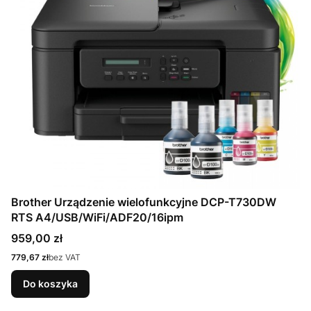
Brother Urządzenie wielofunkcyjne DCP-T730DW
RTS A4/USB/WiFi/ADF20/16ipm
Cena
959,00 zł
Cena
779,67 zł
bez VAT
Do koszyka