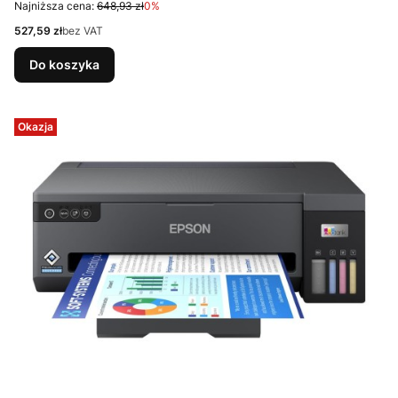
Najniższa cena:
648,93 zł
0%
Cena
527,59 zł
bez VAT
Do koszyka
Okazja