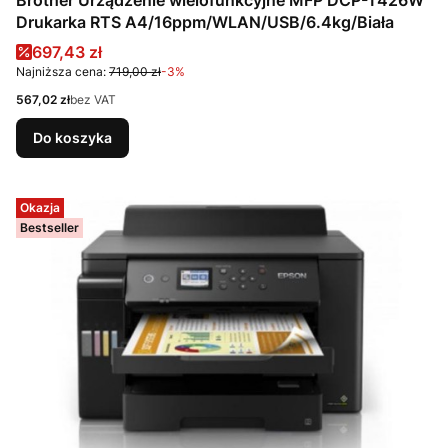
Brother Urządzenie wielofunkcyjne MFP DCP-T426W
Drukarka RTS A4/16ppm/WLAN/USB/6.4kg/Biała
Cena promocyjna
697,43 zł
Najniższa cena:
719,00 zł
-3%
Cena
567,02 zł
bez VAT
Do koszyka
Okazja
Bestseller