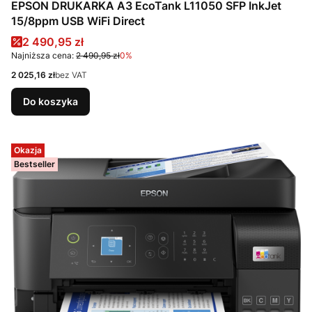
EPSON DRUKARKA A3 EcoTank L11050 SFP InkJet
15/8ppm USB WiFi Direct
Cena promocyjna
2 490,95 zł
Najniższa cena:
2 490,95 zł
0%
Cena
2 025,16 zł
bez VAT
Do koszyka
Okazja
Bestseller