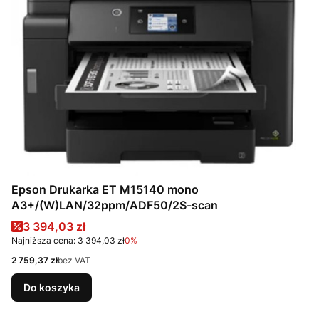
Epson Drukarka ET M15140 mono
A3+/(W)LAN/32ppm/ADF50/2S-scan
Cena promocyjna
3 394,03 zł
Najniższa cena:
3 394,03 zł
0%
Cena
2 759,37 zł
bez VAT
Do koszyka