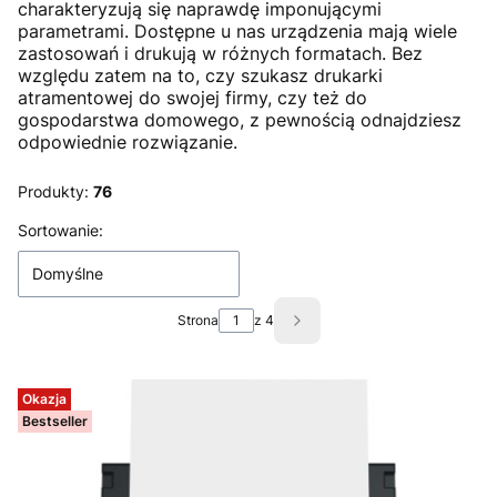
charakteryzują się naprawdę imponującymi
parametrami. Dostępne u nas urządzenia mają wiele
zastosowań i drukują w różnych formatach. Bez
względu zatem na to, czy szukasz drukarki
atramentowej do swojej firmy, czy też do
gospodarstwa domowego, z pewnością odnajdziesz
odpowiednie rozwiązanie.
Produkty:
76
Lista produktów
Sortowanie:
Domyślne
Strona
z 4
Następne produkty
Okazja
Bestseller