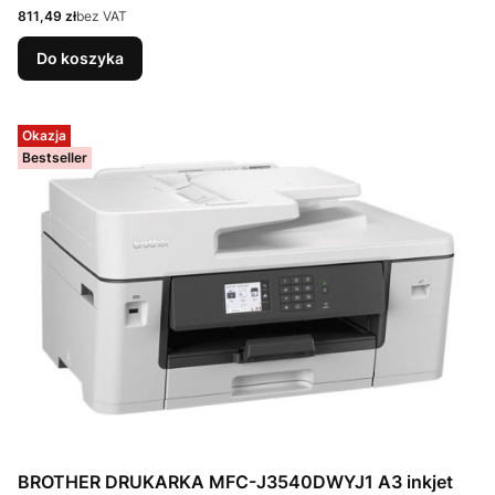
Cena
811,49 zł
bez VAT
Do koszyka
Okazja
Bestseller
BROTHER DRUKARKA MFC-J3540DWYJ1 A3 inkjet