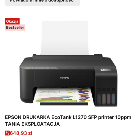
Okazja
Bestseller
EPSON DRUKARKA EcoTank L1270 SFP printer 10ppm
TANIA EKSPLOATACJA
Cena promocyjna
648,93 zł