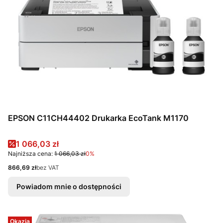
EPSON C11CH44402 Drukarka EcoTank M1170
Cena promocyjna
1 066,03 zł
Najniższa cena:
1 066,03 zł
0%
Cena
866,69 zł
bez VAT
Powiadom mnie o dostępności
Okazja