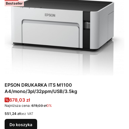
Bestseller
EPSON DRUKARKA ITS M1100
A4/mono/3pl/32ppm/USB/3.5kg
Cena promocyjna
678,03 zł
Najniższa cena:
678,03 zł
0%
Cena
551,24 zł
bez VAT
Do koszyka