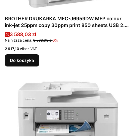
BROTHER DRUKARKA MFC-J6959DW MFP colour
ink-jet 25ppm copy 30ppm print 850 sheets USB 2.0
LAN Wi-Fi NFC USB 2.0 host
Cena promocyjna
3 588,03 zł
Najniższa cena:
3 588,03 zł
0%
Cena
2 917,10 zł
bez VAT
Do koszyka