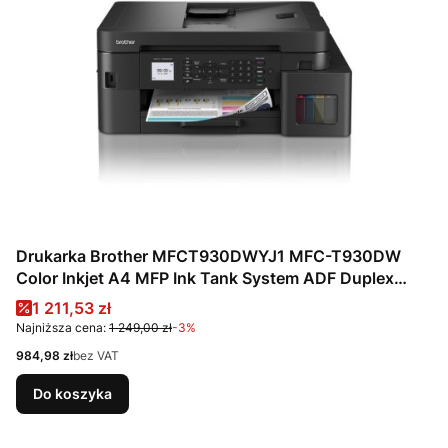
Drukarka Brother MFCT930DWYJ1 MFC-T930DW
Color Inkjet A4 MFP Ink Tank System ADF Duplex
17/9ipm Wireless WLAN LCD display AirPrint
Cena promocyjna
1 211,53 zł
Najniższa cena:
1 249,00 zł
-3%
Cena
984,98 zł
bez VAT
Do koszyka