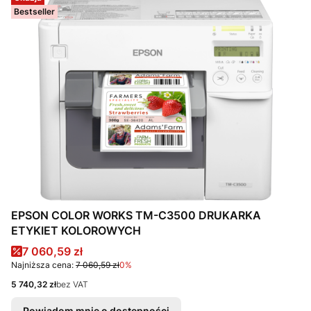
Bestseller
EPSON COLOR WORKS TM-C3500 DRUKARKA
ETYKIET KOLOROWYCH
Cena promocyjna
7 060,59 zł
Najniższa cena:
7 060,59 zł
0%
Cena
5 740,32 zł
bez VAT
Powiadom mnie o dostępności