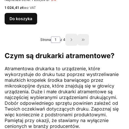
Cena
1 024,41 zł
bez VAT
Do koszyka
Strona
z 4
Przejdź do ostatniej st
Czym są drukarki atramentowe?
Atramentowa drukarka to urządzenie, które
wykorzystuje do druku tusz poprzez wystrzeliwanie
malutkich kropelek środka barwiącego przez
mikroskopijne dysze, które znajdują się w głowicy
urządzenia. Duże i małe drukarki atramentowe są
najczęściej wybieranymi urządzeniami drukującymi.
Dobór odpowiedniego sprzętu powinien zależeć od
Twoich oczekiwań dotyczących druku. Zapoznaj się
więc koniecznie z podstronami produktowymi.
Pamiętaj przy okazji, że stawiamy na wyłącznie
cenionych w branży producentów.