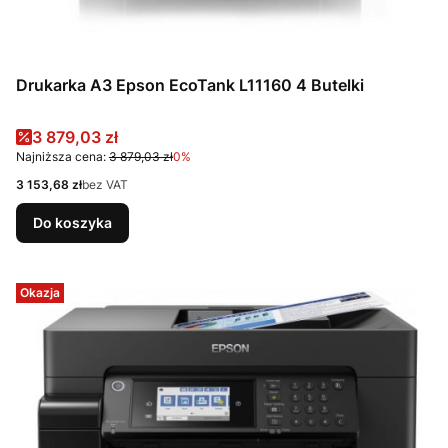
Drukarka A3 Epson EcoTank L11160 4 Butelki
Cena promocyjna
3 879,03 zł
Najniższa cena:
3 879,03 zł
0%
Cena
3 153,68 zł
bez VAT
Do koszyka
Okazja