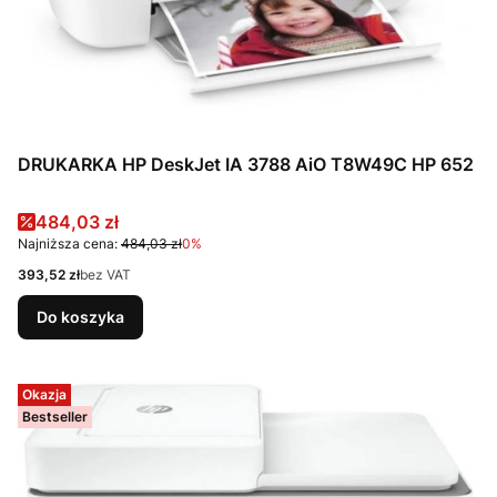
DRUKARKA HP DeskJet IA 3788 AiO T8W49C HP 652
Cena promocyjna
484,03 zł
Najniższa cena:
484,03 zł
0%
Cena
393,52 zł
bez VAT
Do koszyka
Okazja
Bestseller