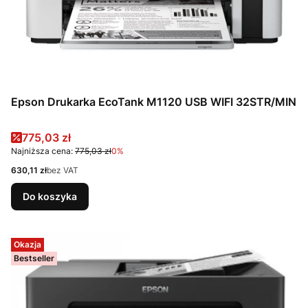
Epson Drukarka EcoTank M1120 USB WIFI 32STR/MIN
Cena promocyjna
775,03 zł
Najniższa cena:
775,03 zł
0%
Cena
630,11 zł
bez VAT
Do koszyka
Okazja
Bestseller