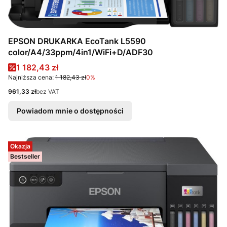
EPSON DRUKARKA EcoTank L5590
color/A4/33ppm/4in1/WiFi+D/ADF30
Cena promocyjna
1 182,43 zł
Najniższa cena:
1 182,43 zł
0%
Cena
961,33 zł
bez VAT
Powiadom mnie o dostępności
Okazja
Bestseller