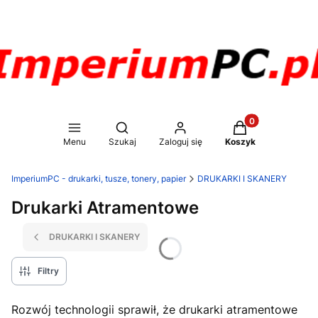
Produkty w koszy
Otwórz wyszukiwarkę
Menu
Szukaj
Zaloguj się
Koszyk
ImperiumPC - drukarki, tusze, tonery, papier
DRUKARKI I SKANERY
Drukarki Atramentowe
DRUKARKI I SKANERY
Filtry
Rozwój technologii sprawił, że drukarki atramentowe