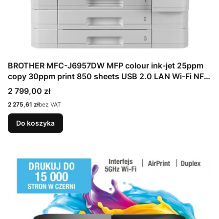
BROTHER MFC-J6957DW MFP colour ink-jet 25ppm
copy 30ppm print 850 sheets USB 2.0 LAN Wi-Fi NFC
USB 2.0 host
Cena
2 799,00 zł
Cena
2 275,61 zł
bez VAT
Do koszyka