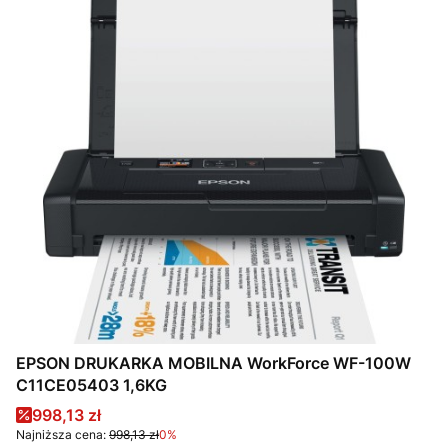
EPSON DRUKARKA MOBILNA WorkForce WF-100W
C11CE05403 1,6KG
Cena promocyjna
998,13 zł
Najniższa cena:
998,13 zł
0%