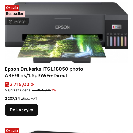
Okazja
Bestseller
Epson Drukarka ITS L18050 photo
A3+/6ink/1.5pl/WiFi+Direct
Cena promocyjna
2 715,03 zł
Najniższa cena:
2 715,03 zł
0%
Cena
2 207,34 zł
bez VAT
Do koszyka
Okazja