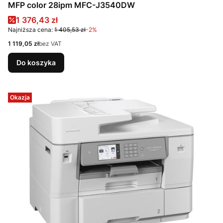
MFP color 28ipm MFC-J3540DW
Cena promocyjna
1 376,43 zł
Najniższa cena:
1 405,53 zł
-2%
Cena
1 119,05 zł
bez VAT
Do koszyka
Okazja