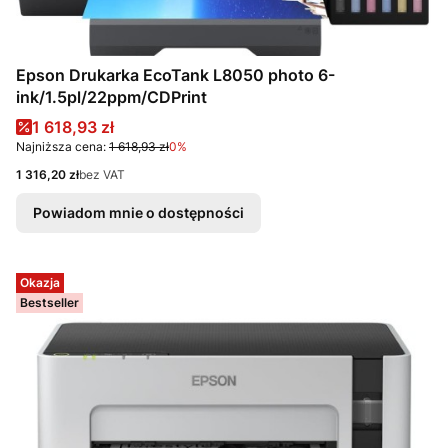
Epson Drukarka EcoTank L8050 photo 6-
ink/1.5pl/22ppm/CDPrint
Cena promocyjna
1 618,93 zł
Najniższa cena:
1 618,93 zł
0%
Cena
1 316,20 zł
bez VAT
Powiadom mnie o dostępności
Okazja
Bestseller