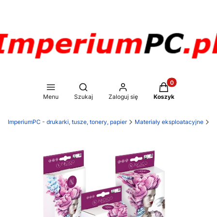
Produkty w koszy
Otwórz wyszukiwarkę
Menu
Szukaj
Zaloguj się
Koszyk
ImperiumPC - drukarki, tusze, tonery, papier
Materiały eksploatacyjne
T