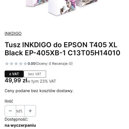
INKDIGO
Tusz INKDIGO do EPSON T405 XL
Black EP-405XB-1 C13T05H14010
0.00
(Oceny: 0 Recenzje: 0)
z VAT
bez VAT
Cena
49,99 zł
w tym 23% VAT
w tym
23%
VAT
Ceny podane bez kosztów dostawy.
Ilość
szt.
Dostępność:
na wyczerpaniu