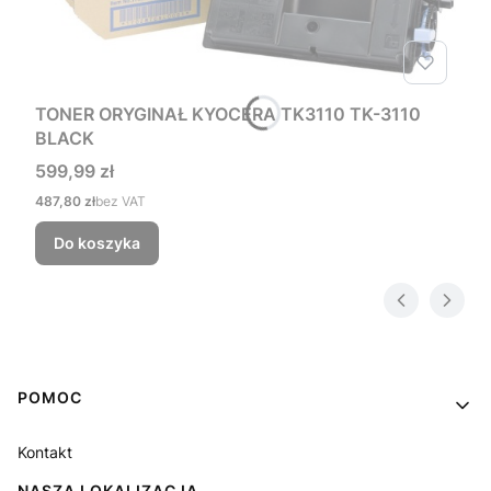
TONER ORYGINAŁ KYOCERA TK3110 TK-3110
BLACK
Cena
599,99 zł
Cena
487,80 zł
bez VAT
Do koszyka
Linki w stopce
POMOC
Kontakt
NASZA LOKALIZACJA