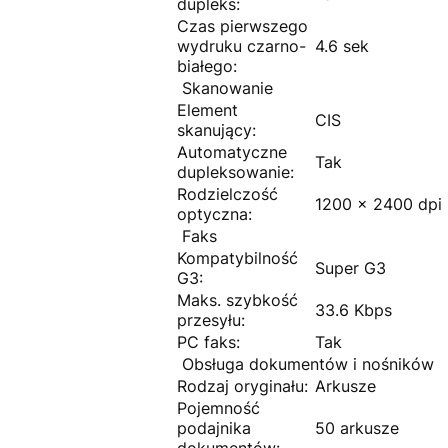
dupleks:
Czas pierwszego
wydruku czarno-
4.6 sek
białego:
Skanowanie
Element
CIS
skanujący:
Automatyczne
Tak
dupleksowanie:
Rodzielczość
1200 x 2400 dpi
optyczna:
Faks
Kompatybilność
Super G3
G3:
Maks. szybkość
33.6 Kbps
przesyłu:
PC faks:
Tak
Obsługa dokumentów i nośników
Rodzaj oryginału:
Arkusze
Pojemność
podajnika
50 arkusze
dokumentów: