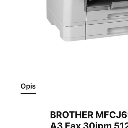
Opis
BROTHER MFCJ6955
A3 Fax 30ipm 51