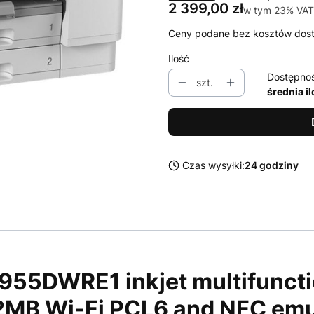
Cena
2 399,00 zł
w tym 23% VAT
w tym
23%
VAT
Ceny podane bez kosztów dos
Ilość
Dostępno
szt.
średnia i
Czas wysyłki:
24 godziny
DWRE1 inkjet multifunction
2MB Wi-Fi PCL6 and NFC emu