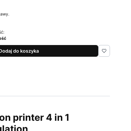
tawy.
ść:
lość
Dodaj do koszyka
 printer 4 in 1
lation