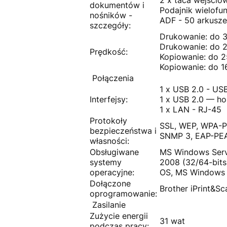
dokumentów i
Podajnik wielofu
nośników -
ADF - 50 arkusze
szczegóły:
Drukowanie: do 3
Drukowanie: do 2
Prędkość:
Kopiowanie: do 25
Kopiowanie: do 16
Połączenia
1 x USB 2.0 - USB
Interfejsy:
1 x USB 2.0 — ho
1 x LAN - RJ-45
Protokoły
SSL, WEP, WPA-PS
bezpieczeństwa i
SNMP 3, EAP-PE
własności:
Obsługiwane
MS Windows Serv
systemy
2008 (32/64-bits
operacyjne:
OS, MS Windows 
Dołączone
Brother iPrint&Sc
oprogramowanie:
Zasilanie
Zużycie energii
31 wat
podczas pracy: