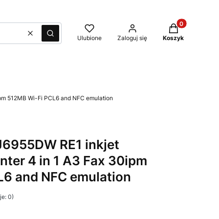
Produkty w kos
Wyczyść
Szukaj
Ulubione
Zaloguj się
Koszyk
ipm 512MB Wi-Fi PCL6 and NFC emulation
6955DW RE1 inkjet
inter 4 in 1 A3 Fax 30ipm
L6 and NFC emulation
e: 0)