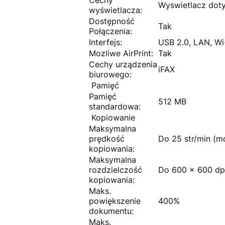
Wyswietlacz dot
wyświetlacza:
Dostępność
Tak
Połączenia:
Interfejs:
USB 2.0, LAN, Wi
Mozliwe AirPrint:
Tak
Cechy urządzenia
iFAX
biurowego:
Pamięć
Pamięć
512 MB
standardowa:
Kopiowanie
Maksymalna
prędkość
Do 25 str/min (mo
kopiowania:
Maksymalna
rozdzielczość
Do 600 x 600 dpi
kopiowania:
Maks.
powiększenie
400%
dokumentu:
Maks.