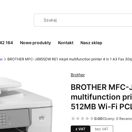
242 164
Nowe produkty
Kontakt
Nasz sklep
ów
BROTHER MFC-J6955DW RE1 inkjet multifunction printer 4 in 1 A3 Fax 30
Brother
BROTHER MFC-J
multifunction pr
512MB Wi-Fi PC
0.00
(Oceny: 0 Recenzj
z VAT
bez VAT