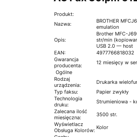
Produkt:
BROTHER MFCJ695
Nazwa:
emulation
Brother MFC-J695
Opis:
str/min (kopiowan
USB 2.0 — host
EAN:
4977766818032
Gwarancja
12 miesięcy w ser
producenta:
Ogólne
Rodzaj
Drukarka wielofu
urządzenia:
Typ faksu:
Papier zwykły
Technologia
Strumieniowa - k
druku:
Zalecana ilość
3500 str.
miesięczna:
Wyświetlacz
Kolor
Obsługa Kolorów:
Cechy