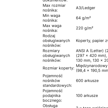
Max rozmiar
A3/Ledger
nośnika:
Min waga
64 g/m²
nośnika:
Max waga
220 g/m²
nośnika:
Rodzaj
obsługiwanych
Koperty, papier z
nośników:
Rozmiary
ANSI A (Letter) 
obsługiwanych
(297 x 420 mm), 
nośników:
130 mm, 130 x 
Międzynarodowy 
Rozmiar koperty:
(98,4 x 190,5 mm
Pojemność
nośników
600 arkusze
standardowych:
Pojemność
podajnika
100 arkusze
bocznego:
Obsługa
2 x taca wejścio