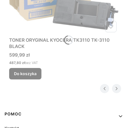
TONER ORYGINAŁ KYOCERA TK3110 TK-3110
BLACK
Cena
599,99 zł
Cena
487,80 zł
bez VAT
Do koszyka
Linki w stopce
POMOC