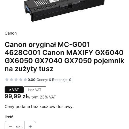
Canon
Canon oryginał MC-G001
4628C001 Canon MAXIFY GX6040
GX6050 GX7040 GX7050 pojemnik
na zużyty tusz
0.00
(Oceny: 0 Recenzje: 0)
z VAT
bez VAT
Cena
99,99 zł
w tym 23% VAT
w tym
23%
VAT
Ceny podane bez kosztów dostawy.
Ilość
szt.