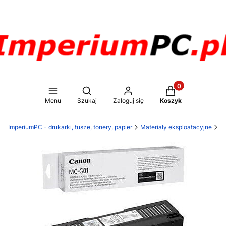
Produkty w koszy
Otwórz wyszukiwarkę
Menu
Szukaj
Zaloguj się
Koszyk
ImperiumPC - drukarki, tusze, tonery, papier
Materiały eksploatacyjne
T