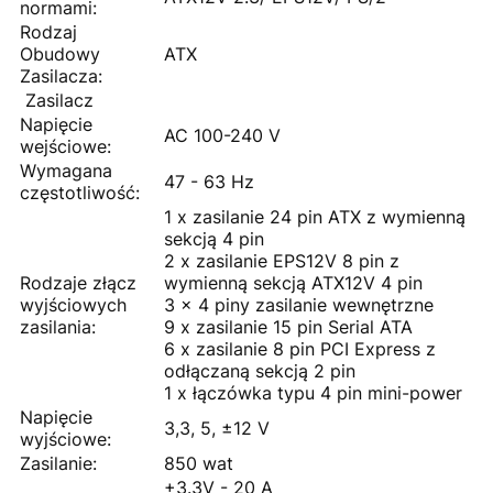
normami:
Rodzaj
Obudowy
ATX
Zasilacza:
Zasilacz
Napięcie
AC 100-240 V
wejściowe:
Wymagana
47 - 63 Hz
częstotliwość:
1 x zasilanie 24 pin ATX z wymienną
sekcją 4 pin
2 x zasilanie EPS12V 8 pin z
Rodzaje złącz
wymienną sekcją ATX12V 4 pin
wyjściowych
3 x 4 piny zasilanie wewnętrzne
zasilania:
9 x zasilanie 15 pin Serial ATA
6 x zasilanie 8 pin PCI Express z
odłączaną sekcją 2 pin
1 x łączówka typu 4 pin mini-power
Napięcie
3,3, 5, ±12 V
wyjściowe:
Zasilanie:
850 wat
+3.3V - 20 A