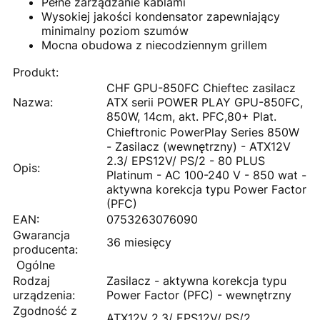
Pełne zarządzanie kablami
Wysokiej jakości kondensator zapewniający
minimalny poziom szumów
Mocna obudowa z niecodziennym grillem
Produkt:
CHF GPU-850FC Chieftec zasilacz
Nazwa:
ATX serii POWER PLAY GPU-850FC,
850W, 14cm, akt. PFC,80+ Plat.
Chieftronic PowerPlay Series 850W
- Zasilacz (wewnętrzny) - ATX12V
2.3/ EPS12V/ PS/2 - 80 PLUS
Opis:
Platinum - AC 100-240 V - 850 wat -
aktywna korekcja typu Power Factor
(PFC)
EAN:
0753263076090
Gwarancja
36 miesięcy
producenta:
Ogólne
Rodzaj
Zasilacz - aktywna korekcja typu
urządzenia:
Power Factor (PFC) - wewnętrzny
Zgodność z
ATX12V 2.3/ EPS12V/ PS/2