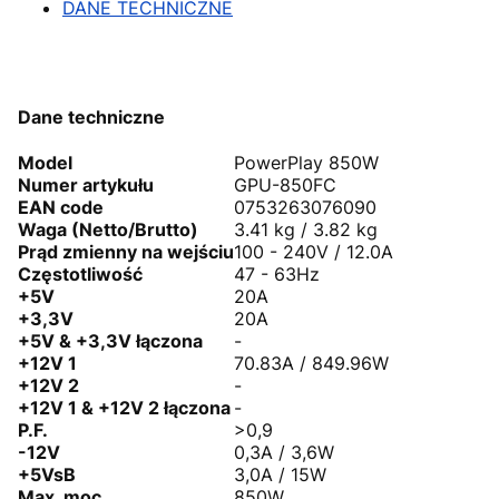
DANE TECHNICZNE
Dane techniczne
Model
PowerPlay 850W
Numer artykułu
GPU-850FC
EAN
code
0753263076090
Waga (Netto/Brutto)
3.41 kg / 3.82 kg
Prąd zmienny na wejściu
100 - 240V / 12.0A
Częstotliwość
47 - 63Hz
+5V
20A
+3,3V
20A
+5V & +3,3V łączona
-
+12V
1
70.83A / 849.96W
+12V
2
-
+12V 1 & +12V 2 łączona
-
P.F.
>0,9
-12V
0,3A / 3,6W
+5VsB
3,0A / 15W
Max. moc
850W