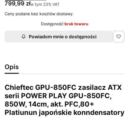
Cena
799,99 zł
w tym 23% VAT
w tym
23%
VAT
Ceny podane bez kosztów dostawy.
Dostępność:
brak towaru
Powiadom mnie o dostępności
Opis
Chieftec GPU-850FC zasilacz ATX
serii POWER PLAY GPU-850FC,
850W, 14cm, akt. PFC,80+
Platiunun japońskie konndensatory