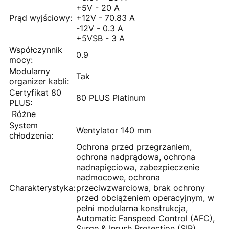
+5V - 20 A
Prąd wyjściowy:
+12V - 70.83 A
-12V - 0.3 A
+5VSB - 3 A
Współczynnik
0.9
mocy:
Modularny
Tak
organizer kabli:
Certyfikat 80
80 PLUS Platinum
PLUS:
Różne
System
Wentylator 140 mm
chłodzenia:
Ochrona przed przegrzaniem,
ochrona nadprądowa, ochrona
nadnapięciowa, zabezpieczenie
nadmocowe, ochrona
Charakterystyka:
przeciwzwarciowa, brak ochrony
przed obciążeniem operacyjnym, w
pełni modularna konstrukcja,
Automatic Fanspeed Control (AFC),
Surge & Inrush Protection (SIP)