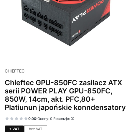
CHIEFTEC
Chieftec GPU-850FC zasilacz ATX
serii POWER PLAY GPU-850FC,
850W, 14cm, akt. PFC,80+
Platiunun japońskie konndensatory
0.00
(Oceny: 0 Recenzje: 0)
z VAT
bez VAT