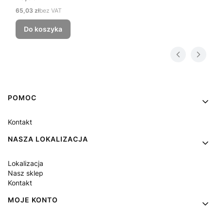
Cena
65,03 zł
bez VAT
Do koszyka
Linki w stopce
POMOC
Kontakt
NASZA LOKALIZACJA
Lokalizacja
Nasz sklep
Kontakt
MOJE KONTO