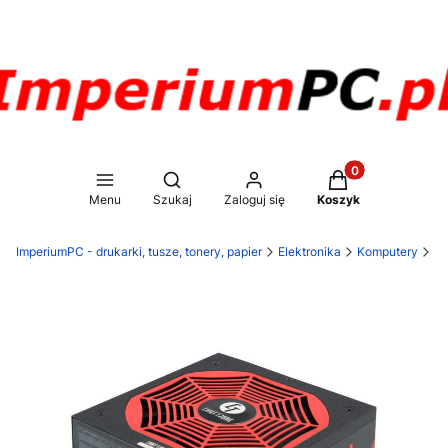
Produkty w koszy
Otwórz wyszukiwarkę
Menu
Szukaj
Zaloguj się
Koszyk
ImperiumPC - drukarki, tusze, tonery, papier
Elektronika
Komputery
Po