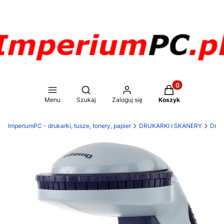
Produkty w koszy
Otwórz wyszukiwarkę
Menu
Szukaj
Zaloguj się
Koszyk
ImperiumPC - drukarki, tusze, tonery, papier
DRUKARKI I SKANERY
Druk