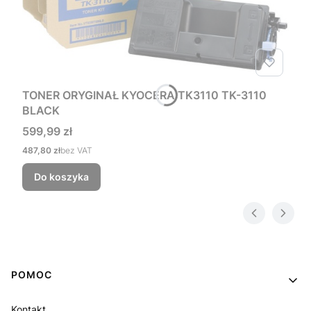
TONER ORYGINAŁ KYOCERA TK3110 TK-3110
BLACK
Cena
599,99 zł
Cena
487,80 zł
bez VAT
Do koszyka
Linki w stopce
POMOC
Kontakt