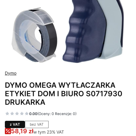
Dymo
DYMO OMEGA WYTŁACZARKA
ETYKIET DOM I BIURO S0717930
DRUKARKA
0.00
(Oceny: 0 Recenzje: 0)
z VAT
bez VAT
58,19 zł
w tym 23% VAT
w tym
23%
VAT