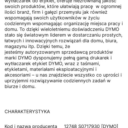
wytłaczarek do etykiet,
oferuje niezrównaną jakość
swoich produktów,
które ułatwiają pracę w ogromnej
ilości branż, firm i gałęzi przemysłu jak również
wspomagają swoich użytkowników w życiu
codziennym wspomagając organizację miejsca pracy i
domu. To dzięki wieloletniemu doświadczeniu
DYMO
stało się światowym liderem w dostarczaniu prostych,
łatwych i innowacyjnych rozwiązań
dla domu, biura,
magazynu itp. Dzięki temu, że
jesteśmy
autoryzowanym sprzedawcą produktów
marki DYMO
dysponujemy pełną gamą drukarek i
wytłaczarek etykiet
DYMO
, wraz z taśmami,
etykietami, materiałami eksploatacyjnymi i
akcesoriami – u nas znajdziecie wszystko co uprości i
uprzyjemni rozwiązywanie codziennych zadań w
biurze i domu.
CHARAKTERYSTYKA
Kod i nazwa producenta
12748 S0717930 [DYMO]