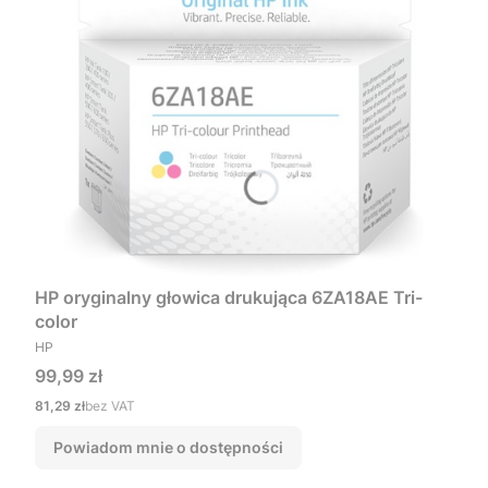
HP oryginalny głowica drukująca 6ZA18AE Tri-
color
PRODUCENT
HP
Cena
99,99 zł
Cena
81,29 zł
bez VAT
Powiadom mnie o dostępności