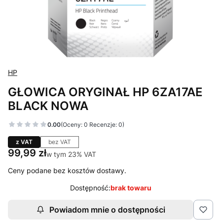
HP
GŁOWICA ORYGINAŁ HP 6ZA17AE
BLACK NOWA
0.00
(Oceny: 0 Recenzje: 0)
z VAT
bez VAT
Cena
99,99 zł
w tym 23% VAT
w tym
23%
VAT
Ceny podane bez kosztów dostawy.
Dostępność:
brak towaru
Powiadom mnie o dostępności