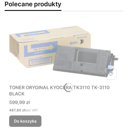
Polecane produkty
TONER ORYGINAŁ KYOCERA TK3110 TK-3110
BLACK
Cena
599,99 zł
Cena
487,80 zł
bez VAT
Do koszyka