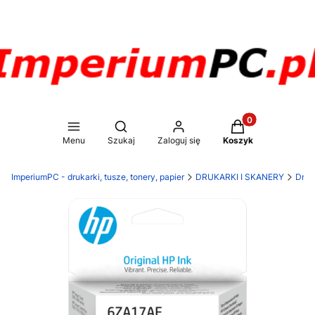
Produkty w koszy
Otwórz wyszukiwarkę
Menu
Szukaj
Zaloguj się
Koszyk
ImperiumPC - drukarki, tusze, tonery, papier
DRUKARKI I SKANERY
Druk