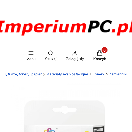
Produkty w koszy
Otwórz wyszukiwarkę
Menu
Szukaj
Zaloguj się
Koszyk
rki, tusze, tonery, papier
Materiały eksploatacyjne
Tonery
Zamienniki