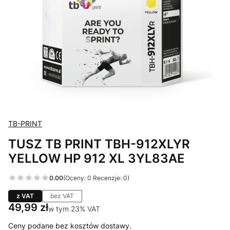
TB-PRINT
TUSZ TB PRINT TBH-912XLYR
YELLOW HP 912 XL 3YL83AE
0.00
(Oceny: 0 Recenzje: 0)
z VAT
bez VAT
Cena
49,99 zł
w tym 23% VAT
w tym
23%
VAT
Ceny podane bez kosztów dostawy.