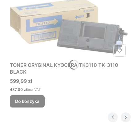
TONER ORYGINAŁ KYOCERA TK3110 TK-3110
BLACK
Cena
599,99 zł
Cena
487,80 zł
bez VAT
Do koszyka