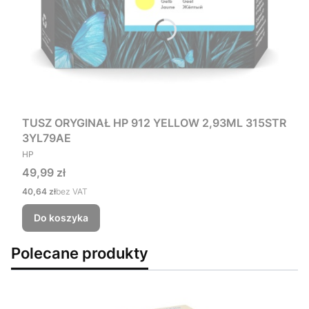
TUSZ ORYGINAŁ HP 912 YELLOW 2,93ML 315STR
3YL79AE
PRODUCENT
HP
Cena
49,99 zł
Cena
40,64 zł
bez VAT
Do koszyka
Polecane produkty