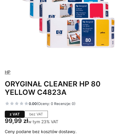
HP
ORYGINAŁ CLEANER HP 80
YELLOW C4823A
0.00
(Oceny: 0 Recenzje: 0)
z VAT
bez VAT
Cena
99,99 zł
w tym 23% VAT
w tym
23%
VAT
Ceny podane bez kosztów dostawy.