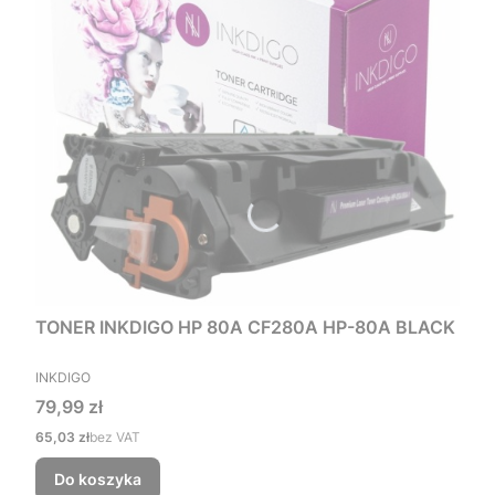
TONER INKDIGO HP 80A CF280A HP-80A BLACK
PRODUCENT
INKDIGO
Cena
79,99 zł
Cena
65,03 zł
bez VAT
Do koszyka