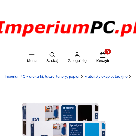
Produkty w koszy
Otwórz wyszukiwarkę
Menu
Szukaj
Zaloguj się
Koszyk
ImperiumPC - drukarki, tusze, tonery, papier
Materiały eksploatacyjne
T