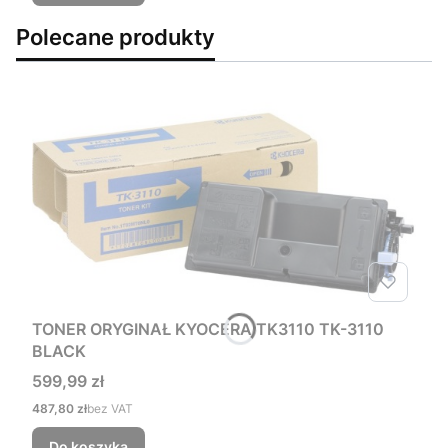
Polecane produkty
TONER ORYGINAŁ KYOCERA TK3110 TK-3110
BLACK
Cena
599,99 zł
Cena
487,80 zł
bez VAT
Do koszyka