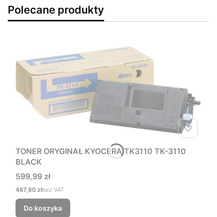
Polecane produkty
TONER ORYGINAŁ KYOCERA TK3110 TK-3110
BLACK
Cena
599,99 zł
Cena
487,80 zł
bez VAT
Do koszyka