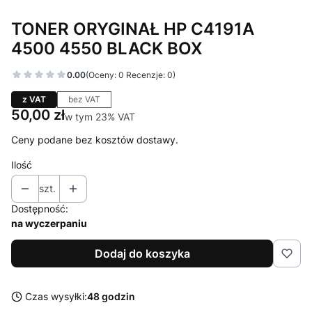
TONER ORYGINAŁ HP C4191A
4500 4550 BLACK BOX
0.00
(Oceny: 0 Recenzje: 0)
z VAT
bez VAT
Cena
50,00 zł
w tym 23% VAT
w tym
23%
VAT
Ceny podane bez kosztów dostawy.
Ilość
szt.
Dostępność:
na wyczerpaniu
Dodaj do koszyka
Czas wysyłki:
48 godzin