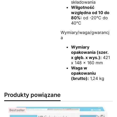
składowania
Wilgotność
względna od 10 do
80%:
od -20°C do
40°C
Wymiary/waga/gwarancj
a
Wymiary
opakowania (szer.
x głęb. x wys.):
421
x 148 x 160 mm
Waga w
opakowaniu
(brutto):
1,24 kg
Produkty powiązane
Bestseller