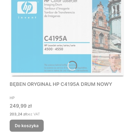
BĘBEN ORYGINAŁ HP C4195A DRUM NOWY
PRODUCENT
HP
Cena
249,99 zł
Cena
203,24 zł
bez VAT
Do koszyka