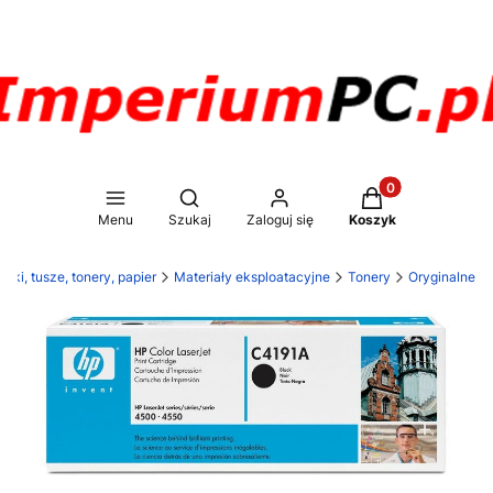
Produkty w koszy
Otwórz wyszukiwarkę
Menu
Szukaj
Zaloguj się
Koszyk
rki, tusze, tonery, papier
Materiały eksploatacyjne
Tonery
Oryginalne