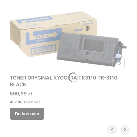
TONER ORYGINAŁ KYOCERA TK3110 TK-3110
BLACK
Cena
599,99 zł
Cena
487,80 zł
bez VAT
Do koszyka