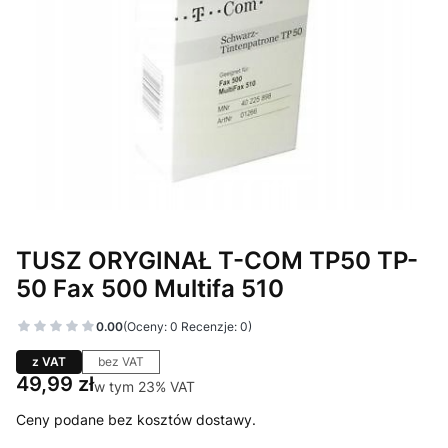
TUSZ ORYGINAŁ T-COM TP50 TP-
50 Fax 500 Multifa 510
0.00
(Oceny: 0 Recenzje: 0)
z VAT
bez VAT
Cena
49,99 zł
w tym 23% VAT
w tym
23%
VAT
Ceny podane bez kosztów dostawy.