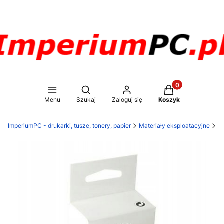
Produkty w koszy
Otwórz wyszukiwarkę
Menu
Szukaj
Zaloguj się
Koszyk
ImperiumPC - drukarki, tusze, tonery, papier
Materiały eksploatacyjne
T