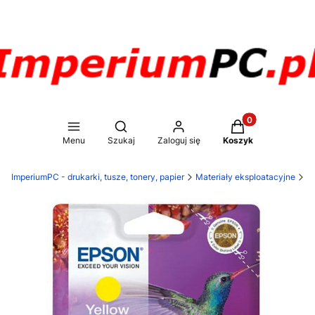
Produkty w koszy
Otwórz wyszukiwarkę
Menu
Szukaj
Zaloguj się
Koszyk
ImperiumPC - drukarki, tusze, tonery, papier
Materiały eksploatacyjne
T