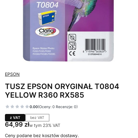
EPSON
TUSZ EPSON ORYGINAŁ T0804
YELLOW R360 RX585
0.00
(Oceny: 0 Recenzje: 0)
z VAT
bez VAT
Cena
64,99 zł
w tym 23% VAT
w tym
23%
VAT
Ceny podane bez kosztów dostawy.