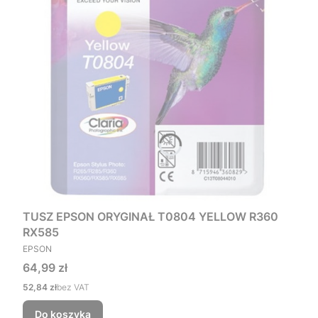
TUSZ EPSON ORYGINAŁ T0804 YELLOW R360
RX585
PRODUCENT
EPSON
Cena
64,99 zł
Cena
52,84 zł
bez VAT
Do koszyka