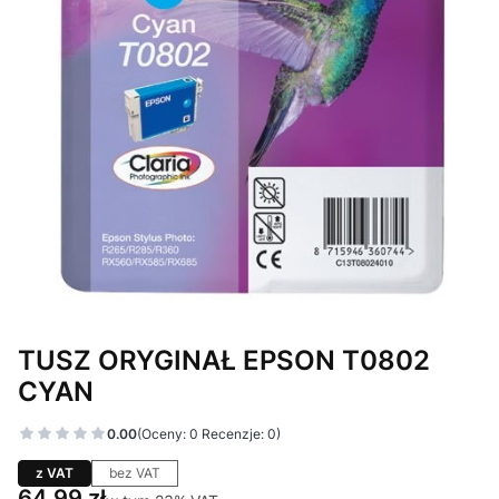
TUSZ ORYGINAŁ EPSON T0802
CYAN
0.00
(Oceny: 0 Recenzje: 0)
z VAT
bez VAT
Cena
64,99 zł