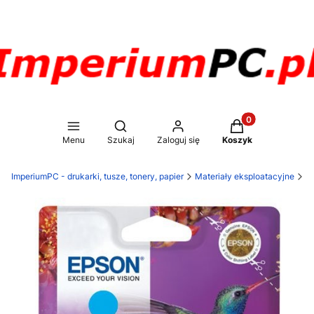
Produkty w koszy
Otwórz wyszukiwarkę
Menu
Szukaj
Zaloguj się
Koszyk
ImperiumPC - drukarki, tusze, tonery, papier
Materiały eksploatacyjne
T