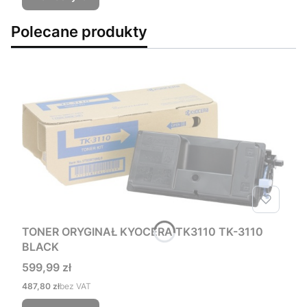
Polecane produkty
TONER ORYGINAŁ KYOCERA TK3110 TK-3110
BLACK
Cena
599,99 zł
Cena
487,80 zł
bez VAT