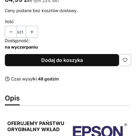
w tym 23% VAT
w tym
23%
VAT
Ceny podane bez kosztów dostawy.
Ilość
szt.
Dostępność:
na wyczerpaniu
Dodaj do koszyka
Czas wysyłki:
48 godzin
Opis
OFERUJEMY PAŃSTWU
ORYGINALNY WKŁAD