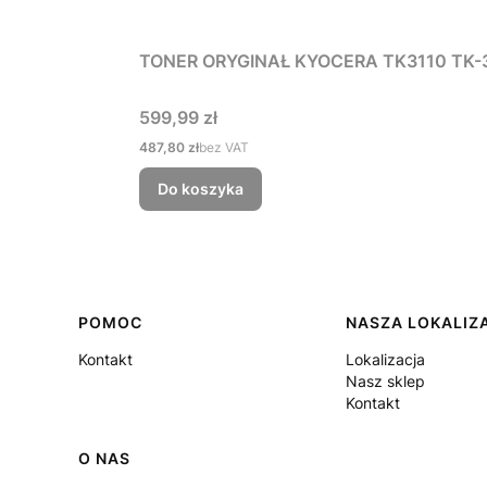
TONER ORYGINAŁ KYOCERA TK3110 TK-
Cena
599,99 zł
Cena
487,80 zł
bez VAT
Do koszyka
Linki w stopce
POMOC
NASZA LOKALIZ
Kontakt
Lokalizacja
Nasz sklep
Kontakt
O NAS