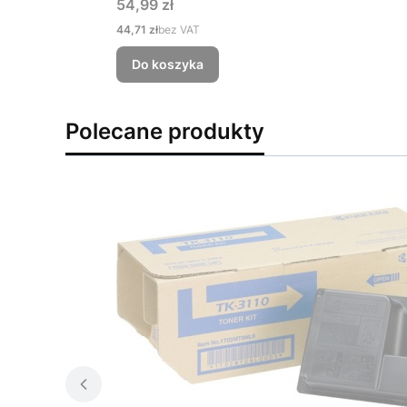
Cena
54,99 zł
Cena
44,71 zł
bez VAT
Do koszyka
Polecane produkty