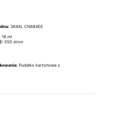
ilna:
364XL CN684EE
:
18 ml
):
550 stron
kowania:
Pudełko kartonowe z