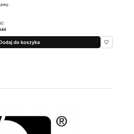
tawy.
ść:
lość
Dodaj do koszyka