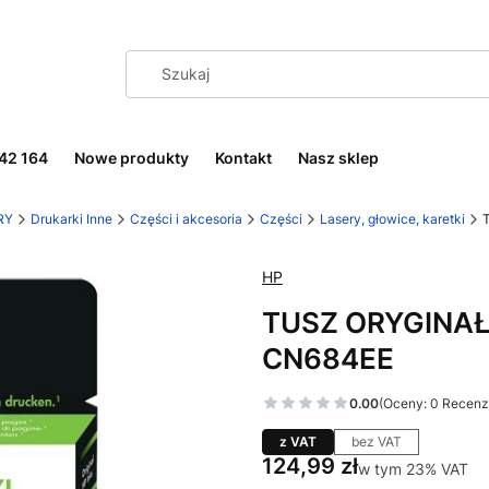
242 164
Nowe produkty
Kontakt
Nasz sklep
RY
Drukarki Inne
Części i akcesoria
Części
Lasery, głowice, karetki
HP
TUSZ ORYGINAŁ
CN684EE
0.00
(Oceny: 0 Recenzj
z VAT
bez VAT
Cena
124,99 zł
w tym 23% VAT
w tym
23%
VAT