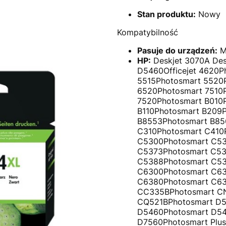
Stan produktu:
Nowy
Kompatybilność
Pasuje do urządzeń:
M
HP:
Deskjet 3070A Des
D5460Officejet 4620P
5515Photosmart 5520
6520Photosmart 7510
7520Photosmart B010
B110Photosmart B209
B8553Photosmart B85
C310Photosmart C410
C5300Photosmart C53
C5373Photosmart C53
C5388Photosmart C53
C6300Photosmart C63
C6380Photosmart C63
CC335BPhotosmart C
CQ521BPhotosmart D5
D5460Photosmart D54
D7560Photosmart Plu