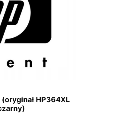
 (oryginał HP364XL
czarny)