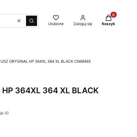
Produkty w kos
Wyczyść
Szukaj
Ulubione
Zaloguj się
Koszyk
TUSZ ORYGINAŁ HP 364XL 364 XL BLACK CN684EE
 HP 364XL 364 XL BLACK
e: 0)