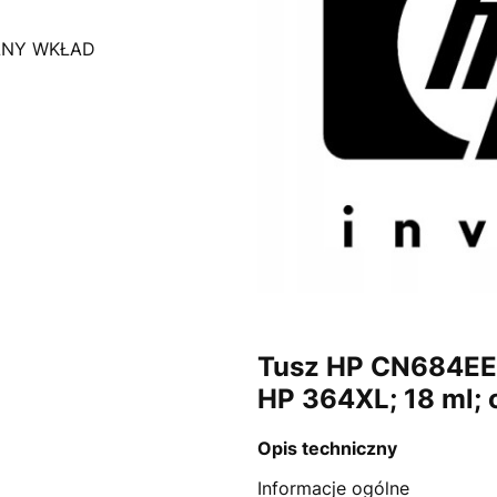
LNY WKŁAD
E
Tusz HP CN684EE
HP 364XL; 18 ml; 
Opis techniczny
Informacje ogólne