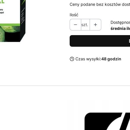
Ceny podane bez kosztów dos
Ilość
Dostępno
szt.
średnia i
Czas wysyłki:
48 godzin