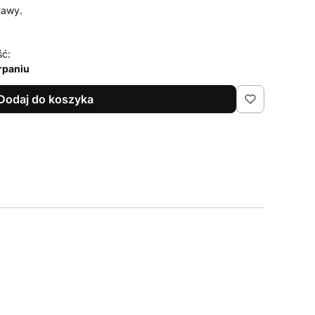
tawy.
ść:
rpaniu
Dodaj do koszyka