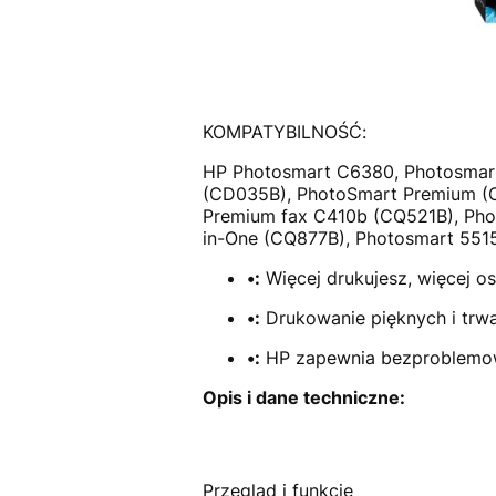
KOMPATYBILNOŚĆ:
HP Photosmart C6380, Photosmart
(CD035B), PhotoSmart Premium (C
Premium fax C410b (CQ521B), Pho
in-One (CQ877B), Photosmart 5515
•:
Więcej drukujesz, więcej o
•:
Drukowanie pięknych i trwa
•:
HP zapewnia bezproblemow
Opis i dane techniczne:
Przegląd i funkcje