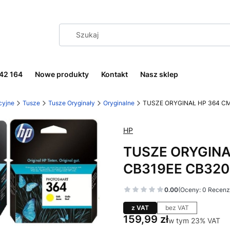
242 164
Nowe produkty
Kontakt
Nasz sklep
cyjne
Tusze
Tusze Oryginały
Oryginalne
TUSZE ORYGINAŁ HP 364 C
HP
TUSZE ORYGINA
CB319EE CB320
0.00
(Oceny: 0 Recenzj
z VAT
bez VAT
Cena
159,99 zł
w tym 23% VAT
w tym
23%
VAT