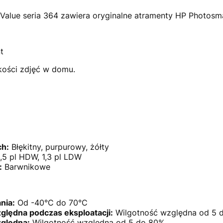
alue seria 364 zawiera oryginalne atramenty HP Photosma
t
kości zdjęć w domu.
ch:
Błękitny, purpurowy, żółty
,5 pl HDW, 1,3 pl LDW
:
Barwnikowe
nia:
Od -40°C do 70°C
ględna podczas eksploatacji:
Wilgotność względna od 5 
ględna:
Wilgotność względna od 5 do 80%