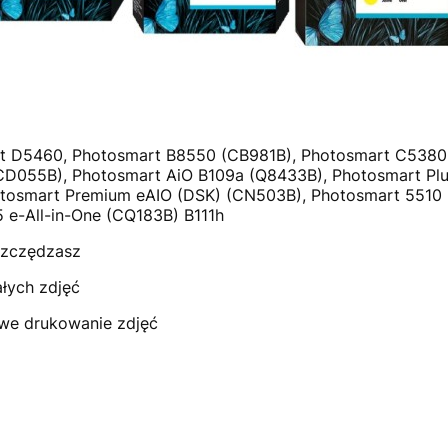
 D5460, Photosmart B8550 (CB981B), Photosmart C5380 
D055B), Photosmart AiO B109a (Q8433B), Photosmart Plu
tosmart Premium eAIO (DSK) (CN503B), Photosmart 5510 (
 e-All-in-One (CQ183B) B111h
szczędzasz
łych zdjęć
e drukowanie zdjęć