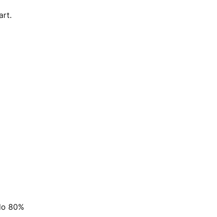
rt.
do 80%