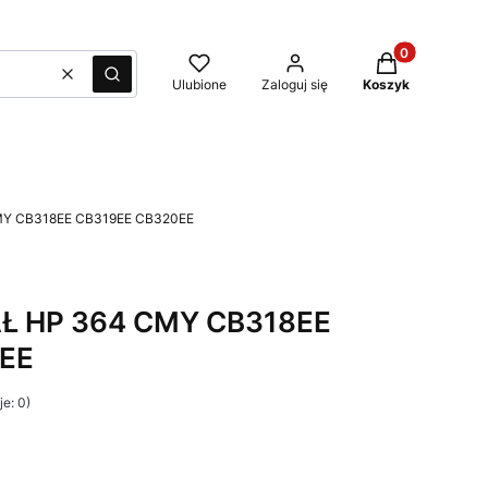
Produkty w kos
Wyczyść
Szukaj
Ulubione
Zaloguj się
Koszyk
MY CB318EE CB319EE CB320EE
Ł HP 364 CMY CB318EE
EE
e: 0)