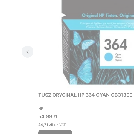
TUSZ ORYGINAŁ HP 364 CYAN CB318EE
PRODUCENT
HP
Cena
54,99 zł
Cena
44,71 zł
bez VAT